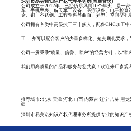
深圳市易美诺知识产权代理事务所(普通合伙)
公司成立于2012年，已经历尽风雨10个年头，是
车、手机手表、航天军工设备、医疗设备、电子检查
金、铜、不锈钢、工程塑料等曲面、异型、空间型孔零
公司拥有各类中高级技工三十多人，配备CNC加工中
工， 亦可以配合客户的少量多样化、短交期化要求
公司一贯秉乘“质量、信誉、客户”的经营方针，以“客
我们用高质量的产品和服务与您共赢！欢迎来厂参观
推荐城市:
北京
天津
河北
山西
内蒙古
辽宁
吉林
黑龙
疆
深圳市易美诺知识产权代理事务所提供专业的知识产