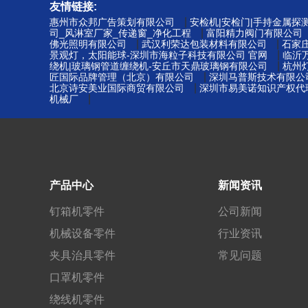
友情链接:
|
惠州市众邦广告策划有限公司
安检机|安检门|手持金属探
|
司_风淋室厂家_传递窗_净化工程
富阳精力阀门有限公司
|
|
佛光照明有限公司
武汉利荣达包装材料有限公司
石家
|
景观灯，太阳能球-深圳市海粒子科技有限公司 官网
临沂
|
绕机|玻璃钢管道缠绕机-安丘市天鼎玻璃钢有限公司
杭州
|
匠国际品牌管理（北京）有限公司
深圳马普斯技术有限公
|
北京诗安美业国际商贸有限公司
深圳市易美诺知识产权代理
|
机械厂
产品中心
新闻资讯
钉箱机零件
公司新闻
机械设备零件
行业资讯
夹具治具零件
常见问题
口罩机零件
绕线机零件