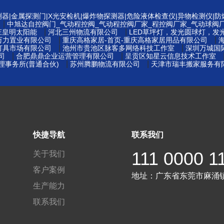
测器|金属探测门|X光安检机|爆炸物探测器|危险液体检查仪|异物检测仪|
|
中旭达自控阀门_气动程控阀_气动程控阀厂家_程控阀厂家_气动球阀
|
|
庄皇明太阳能
河北三州物流有限公司
LED草坪灯，发光圆球灯，发
|
|
万力置业有限公司
重庆高格家居-首页-重庆高格家居用品有限公司
|
|
灯具市场有限公司
池州市贵池区脉客多网络科技工作室
深圳万城国
|
|
司
合肥鼎鼎企业运营管理有限公司
呈贡区知星云信息技术工作室
|
|
事务所(普通合伙)
苏州腾鹏物流有限公司
天津市瑞丰搬家服务有
快捷导航
联系我们
111 0000 1
关于我们
客户案例
地址：
广东省东莞市麻涌
生产能力
联系我们