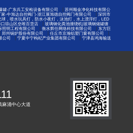
|
防爆罐-广东兵工安检设备有限公司
苏州顺金净化科技有限公
|
厂家-中旭达自控阀门-浙江展旭德自控阀门有限公司
深圳市
光球，喷水玩具灯，防水小夜灯，泳池灯，水上漂浮灯，LED
|
海口琼山区垒唯百货店
玻璃钢化粪池缠绕机|玻璃钢储罐缠
|
|
际照明工程有限公司
衡水辉任网络科技有限公司
东方巨
|
|
|
郑州锅炉股份有限公司
任丘市京瀚铝塑门窗有限公司
|
|
限公司
宁夏中宁枸杞产业集团有限公司
宁津县鸿海输送
111
镇麻涌中心大道