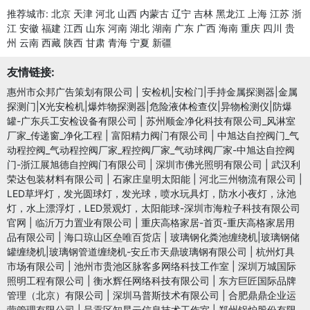
推荐城市:
北京
天津
河北
山西
内蒙古
辽宁
吉林
黑龙江
上海
江苏
浙
江
安徽
福建
江西
山东
河南
湖北
湖南
广东
广西
海南
重庆
四川
贵
州
云南
西藏
陕西
甘肃
青海
宁夏
新疆
友情链接:
惠州市众邦广告策划有限公司
|
安检机|安检门|手持金属探测器|金属
探测门|X光安检机|爆炸物探测器|危险液体检查仪|异物检测仪|防爆
罐-广东兵工安检设备有限公司
|
苏州顺金净化科技有限公司_风淋室
厂家_传递窗_净化工程
|
富阳精力阀门有限公司
|
中旭达自控阀门_气
动程控阀_气动程控阀厂家_程控阀厂家_气动球阀厂家-中旭达自控阀
门-浙江展旭德自控阀门有限公司
|
深圳市佛光照明有限公司
|
武汉利
荣达包装材料有限公司
|
石家庄皇明太阳能
|
河北三州物流有限公司
|
LED草坪灯，发光圆球灯，发光球，喷水玩具灯，防水小夜灯，泳池
灯，水上漂浮灯，LED景观灯，太阳能球-深圳市海粒子科技有限公司
官网
|
临沂万力置业有限公司
|
重庆高格家居-首页-重庆高格家居用
品有限公司
|
海口琼山区垒唯百货店
|
玻璃钢化粪池缠绕机|玻璃钢储
罐缠绕机|玻璃钢管道缠绕机-安丘市天鼎玻璃钢有限公司
|
杭州灯具
市场有限公司
|
池州市贵池区脉客多网络科技工作室
|
深圳万城国际
照明工程有限公司
|
衡水辉任网络科技有限公司
|
东方巨匠国际品牌
管理（北京）有限公司
|
深圳马普斯技术有限公司
|
合肥鼎鼎企业运
营管理有限公司
|
呈贡区知星云信息技术工作室
|
郑州锅炉股份有限