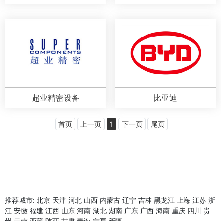
超业精密设备
比亚迪
首页
上一页
1
下一页
尾页
推荐城市:
北京
天津
河北
山西
内蒙古
辽宁
吉林
黑龙江
上海
江苏
浙
江
安徽
福建
江西
山东
河南
湖北
湖南
广东
广西
海南
重庆
四川
贵
州
云南
西藏
陕西
甘肃
青海
宁夏
新疆