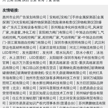
友情链接:
惠州市众邦广告策划有限公司
|
安检机|安检门|手持金属探测器|金属
探测门|X光安检机|爆炸物探测器|危险液体检查仪|异物检测仪|防爆
罐-广东兵工安检设备有限公司
|
苏州顺金净化科技有限公司_风淋室
厂家_传递窗_净化工程
|
富阳精力阀门有限公司
|
中旭达自控阀门_气
动程控阀_气动程控阀厂家_程控阀厂家_气动球阀厂家-中旭达自控阀
门-浙江展旭德自控阀门有限公司
|
深圳市佛光照明有限公司
|
武汉利
荣达包装材料有限公司
|
石家庄皇明太阳能
|
河北三州物流有限公司
|
LED草坪灯，发光圆球灯，发光球，喷水玩具灯，防水小夜灯，泳池
灯，水上漂浮灯，LED景观灯，太阳能球-深圳市海粒子科技有限公司
官网
|
临沂万力置业有限公司
|
重庆高格家居-首页-重庆高格家居用
品有限公司
|
海口琼山区垒唯百货店
|
玻璃钢化粪池缠绕机|玻璃钢储
罐缠绕机|玻璃钢管道缠绕机-安丘市天鼎玻璃钢有限公司
|
杭州灯具
市场有限公司
|
池州市贵池区脉客多网络科技工作室
|
深圳万城国际
照明工程有限公司
|
衡水辉任网络科技有限公司
|
东方巨匠国际品牌
管理（北京）有限公司
|
深圳马普斯技术有限公司
|
合肥鼎鼎企业运
营管理有限公司
|
呈贡区知星云信息技术工作室
|
郑州锅炉股份有限
公司
|
任丘市京瀚铝塑门窗有限公司
|
北京诗安美业国际商贸有限公
司
|
深圳市易美诺知识产权代理事务所(普通合伙)
|
苏州腾鹏物流有限