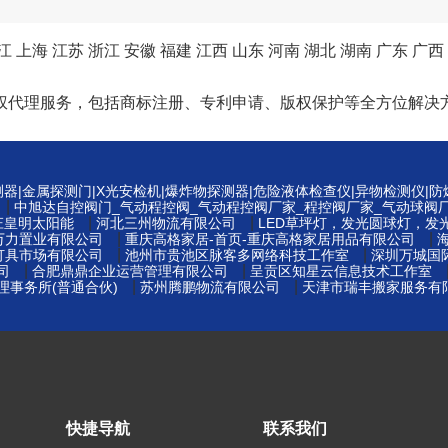
江
上海
江苏
浙江
安徽
福建
江西
山东
河南
湖北
湖南
广东
广西
权代理服务，包括商标注册、专利申请、版权保护等全方位解决
测器|金属探测门|X光安检机|爆炸物探测器|危险液体检查仪|异物检测仪|
|
中旭达自控阀门_气动程控阀_气动程控阀厂家_程控阀厂家_气动球阀
|
|
庄皇明太阳能
河北三州物流有限公司
LED草坪灯，发光圆球灯，发
|
|
万力置业有限公司
重庆高格家居-首页-重庆高格家居用品有限公司
|
|
灯具市场有限公司
池州市贵池区脉客多网络科技工作室
深圳万城国
|
|
司
合肥鼎鼎企业运营管理有限公司
呈贡区知星云信息技术工作室
|
|
事务所(普通合伙)
苏州腾鹏物流有限公司
天津市瑞丰搬家服务有
快捷导航
联系我们