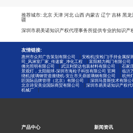
推荐城市:
北京
天津
河北
山西
内蒙古
辽宁
吉林
黑龙
疆
深圳市易美诺知识产权代理事务所提供专业的知识产
友情链接:
|
惠州市众邦广告策划有限公司
安检机|安检门|手持金属探
|
司_风淋室厂家_传递窗_净化工程
富阳精力阀门有限公司
|
|
佛光照明有限公司
武汉利荣达包装材料有限公司
石家
|
景观灯，太阳能球-深圳市海粒子科技有限公司 官网
临沂
|
绕机|玻璃钢管道缠绕机-安丘市天鼎玻璃钢有限公司
杭州
|
匠国际品牌管理（北京）有限公司
深圳马普斯技术有限公
|
北京诗安美业国际商贸有限公司
深圳市易美诺知识产权代理
|
机械厂
产品中心
新闻资讯