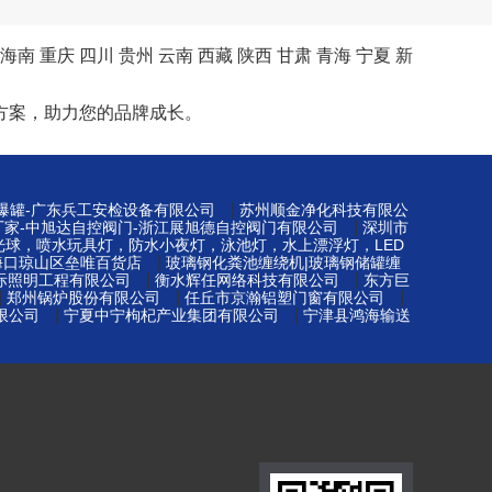
海南
重庆
四川
贵州
云南
西藏
陕西
甘肃
青海
宁夏
新
方案，助力您的品牌成长。
|
防爆罐-广东兵工安检设备有限公司
苏州顺金净化科技有限公
|
厂家-中旭达自控阀门-浙江展旭德自控阀门有限公司
深圳市
光球，喷水玩具灯，防水小夜灯，泳池灯，水上漂浮灯，LED
|
海口琼山区垒唯百货店
玻璃钢化粪池缠绕机|玻璃钢储罐缠
|
|
际照明工程有限公司
衡水辉任网络科技有限公司
东方巨
|
|
|
郑州锅炉股份有限公司
任丘市京瀚铝塑门窗有限公司
|
|
限公司
宁夏中宁枸杞产业集团有限公司
宁津县鸿海输送