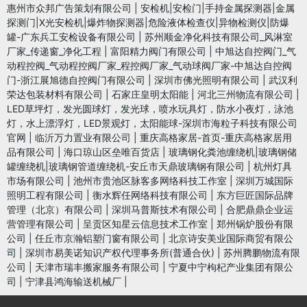
惠州市众邦广告策划有限公司
|
安检机|安检门|手持金属探测器|金属
探测门|X光安检机|爆炸物探测器|危险液体检查仪|异物检测仪|防爆
罐-广东兵工安检设备有限公司
|
苏州顺金净化科技有限公司_风淋室
厂家_传递窗_净化工程
|
富阳精力阀门有限公司
|
中旭达自控阀门_气
动程控阀_气动程控阀厂家_程控阀厂家_气动球阀厂家-中旭达自控阀
门-浙江展旭德自控阀门有限公司
|
深圳市佛光照明有限公司
|
武汉利
荣达包装材料有限公司
|
石家庄皇明太阳能
|
河北三州物流有限公司
|
LED草坪灯，发光圆球灯，发光球，喷水玩具灯，防水小夜灯，泳池
灯，水上漂浮灯，LED景观灯，太阳能球-深圳市海粒子科技有限公司
官网
|
临沂万力置业有限公司
|
重庆高格家居-首页-重庆高格家居用
品有限公司
|
海口琼山区垒唯百货店
|
玻璃钢化粪池缠绕机|玻璃钢储
罐缠绕机|玻璃钢管道缠绕机-安丘市天鼎玻璃钢有限公司
|
杭州灯具
市场有限公司
|
池州市贵池区脉客多网络科技工作室
|
深圳万城国际
照明工程有限公司
|
衡水辉任网络科技有限公司
|
东方巨匠国际品牌
管理（北京）有限公司
|
深圳马普斯技术有限公司
|
合肥鼎鼎企业运
营管理有限公司
|
呈贡区知星云信息技术工作室
|
郑州锅炉股份有限
公司
|
任丘市京瀚铝塑门窗有限公司
|
北京诗安美业国际商贸有限公
司
|
深圳市易美诺知识产权代理事务所(普通合伙)
|
苏州腾鹏物流有限
公司
|
天津市瑞丰搬家服务有限公司
|
宁夏中宁枸杞产业集团有限公
司
|
宁津县鸿海输送机械厂
|