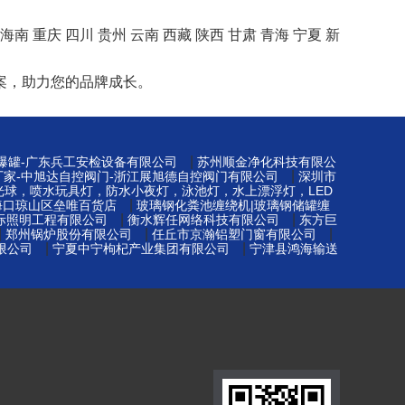
海南
重庆
四川
贵州
云南
西藏
陕西
甘肃
青海
宁夏
新
案，助力您的品牌成长。
|
防爆罐-广东兵工安检设备有限公司
苏州顺金净化科技有限公
|
厂家-中旭达自控阀门-浙江展旭德自控阀门有限公司
深圳市
光球，喷水玩具灯，防水小夜灯，泳池灯，水上漂浮灯，LED
|
海口琼山区垒唯百货店
玻璃钢化粪池缠绕机|玻璃钢储罐缠
|
|
际照明工程有限公司
衡水辉任网络科技有限公司
东方巨
|
|
|
郑州锅炉股份有限公司
任丘市京瀚铝塑门窗有限公司
|
|
限公司
宁夏中宁枸杞产业集团有限公司
宁津县鸿海输送