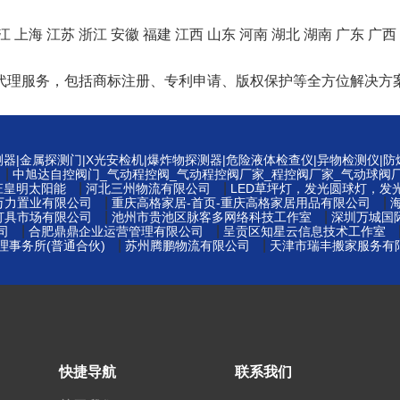
江
上海
江苏
浙江
安徽
福建
江西
山东
河南
湖北
湖南
广东
广西
代理服务，包括商标注册、专利申请、版权保护等全方位解决方
测器|金属探测门|X光安检机|爆炸物探测器|危险液体检查仪|异物检测仪|
|
中旭达自控阀门_气动程控阀_气动程控阀厂家_程控阀厂家_气动球阀
|
|
庄皇明太阳能
河北三州物流有限公司
LED草坪灯，发光圆球灯，发
|
|
万力置业有限公司
重庆高格家居-首页-重庆高格家居用品有限公司
|
|
灯具市场有限公司
池州市贵池区脉客多网络科技工作室
深圳万城国
|
|
司
合肥鼎鼎企业运营管理有限公司
呈贡区知星云信息技术工作室
|
|
事务所(普通合伙)
苏州腾鹏物流有限公司
天津市瑞丰搬家服务有
快捷导航
联系我们