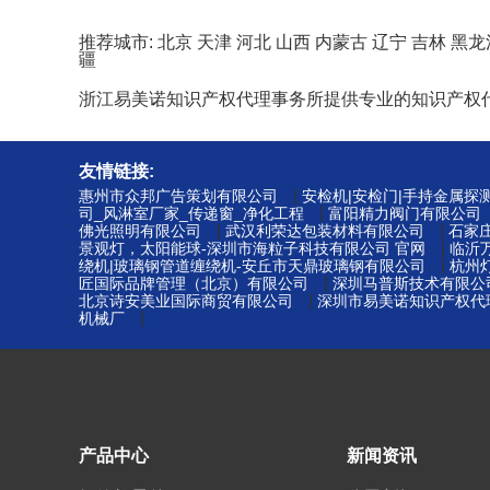
推荐城市:
北京
天津
河北
山西
内蒙古
辽宁
吉林
黑龙
疆
浙江易美诺知识产权代理事务所提供专业的知识产权
友情链接:
|
惠州市众邦广告策划有限公司
安检机|安检门|手持金属探
|
司_风淋室厂家_传递窗_净化工程
富阳精力阀门有限公司
|
|
佛光照明有限公司
武汉利荣达包装材料有限公司
石家
|
景观灯，太阳能球-深圳市海粒子科技有限公司 官网
临沂
|
绕机|玻璃钢管道缠绕机-安丘市天鼎玻璃钢有限公司
杭州
|
匠国际品牌管理（北京）有限公司
深圳马普斯技术有限公
|
北京诗安美业国际商贸有限公司
深圳市易美诺知识产权代理
|
机械厂
产品中心
新闻资讯