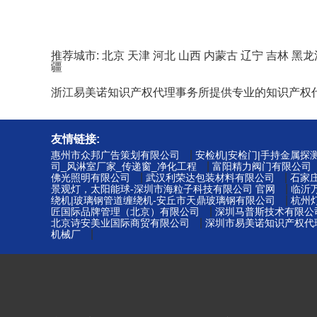
推荐城市:
北京
天津
河北
山西
内蒙古
辽宁
吉林
黑龙
疆
浙江易美诺知识产权代理事务所提供专业的知识产权
友情链接:
|
惠州市众邦广告策划有限公司
安检机|安检门|手持金属探
|
司_风淋室厂家_传递窗_净化工程
富阳精力阀门有限公司
|
|
佛光照明有限公司
武汉利荣达包装材料有限公司
石家
|
景观灯，太阳能球-深圳市海粒子科技有限公司 官网
临沂
|
绕机|玻璃钢管道缠绕机-安丘市天鼎玻璃钢有限公司
杭州
|
匠国际品牌管理（北京）有限公司
深圳马普斯技术有限公
|
北京诗安美业国际商贸有限公司
深圳市易美诺知识产权代理
|
机械厂