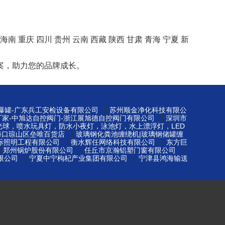
海南
重庆
四川
贵州
云南
西藏
陕西
甘肃
青海
宁夏
新
案，助力您的品牌成长。
|
防爆罐-广东兵工安检设备有限公司
苏州顺金净化科技有限公
|
厂家-中旭达自控阀门-浙江展旭德自控阀门有限公司
深圳市
光球，喷水玩具灯，防水小夜灯，泳池灯，水上漂浮灯，LED
|
海口琼山区垒唯百货店
玻璃钢化粪池缠绕机|玻璃钢储罐缠
|
|
际照明工程有限公司
衡水辉任网络科技有限公司
东方巨
|
|
|
郑州锅炉股份有限公司
任丘市京瀚铝塑门窗有限公司
|
|
限公司
宁夏中宁枸杞产业集团有限公司
宁津县鸿海输送