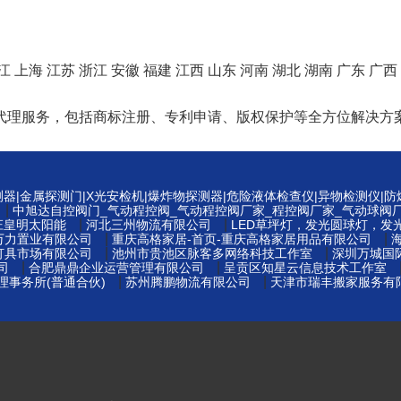
江
上海
江苏
浙江
安徽
福建
江西
山东
河南
湖北
湖南
广东
广西
代理服务，包括商标注册、专利申请、版权保护等全方位解决方
测器|金属探测门|X光安检机|爆炸物探测器|危险液体检查仪|异物检测仪|
|
中旭达自控阀门_气动程控阀_气动程控阀厂家_程控阀厂家_气动球阀
|
|
庄皇明太阳能
河北三州物流有限公司
LED草坪灯，发光圆球灯，发
|
|
万力置业有限公司
重庆高格家居-首页-重庆高格家居用品有限公司
|
|
灯具市场有限公司
池州市贵池区脉客多网络科技工作室
深圳万城国
|
|
司
合肥鼎鼎企业运营管理有限公司
呈贡区知星云信息技术工作室
|
|
事务所(普通合伙)
苏州腾鹏物流有限公司
天津市瑞丰搬家服务有