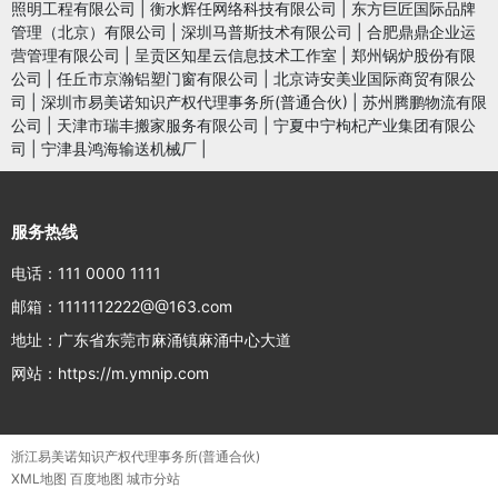
照明工程有限公司
|
衡水辉任网络科技有限公司
|
东方巨匠国际品牌
管理（北京）有限公司
|
深圳马普斯技术有限公司
|
合肥鼎鼎企业运
营管理有限公司
|
呈贡区知星云信息技术工作室
|
郑州锅炉股份有限
公司
|
任丘市京瀚铝塑门窗有限公司
|
北京诗安美业国际商贸有限公
司
|
深圳市易美诺知识产权代理事务所(普通合伙)
|
苏州腾鹏物流有限
公司
|
天津市瑞丰搬家服务有限公司
|
宁夏中宁枸杞产业集团有限公
司
|
宁津县鸿海输送机械厂
|
服务热线
电话：111 0000 1111
邮箱：1111112222@@163.com
地址：广东省东莞市麻涌镇麻涌中心大道
网站：https://m.ymnip.com
浙江易美诺知识产权代理事务所(普通合伙)
XML地图
百度地图
城市分站