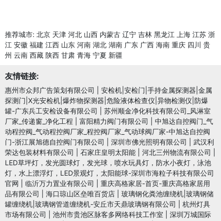
推荐城市:
北京
天津
河北
山西
内蒙古
辽宁
吉林
黑龙江
上海
江苏
浙
江
安徽
福建
江西
山东
河南
湖北
湖南
广东
广西
海南
重庆
四川
贵
州
云南
西藏
陕西
甘肃
青海
宁夏
新疆
友情链接:
惠州市众邦广告策划有限公司
|
安检机|安检门|手持金属探测器|金属
探测门|X光安检机|爆炸物探测器|危险液体检查仪|异物检测仪|防爆
罐-广东兵工安检设备有限公司
|
苏州顺金净化科技有限公司_风淋室
厂家_传递窗_净化工程
|
富阳精力阀门有限公司
|
中旭达自控阀门_气
动程控阀_气动程控阀厂家_程控阀厂家_气动球阀厂家-中旭达自控阀
门-浙江展旭德自控阀门有限公司
|
深圳市佛光照明有限公司
|
武汉利
荣达包装材料有限公司
|
石家庄皇明太阳能
|
河北三州物流有限公司
|
LED草坪灯，发光圆球灯，发光球，喷水玩具灯，防水小夜灯，泳池
灯，水上漂浮灯，LED景观灯，太阳能球-深圳市海粒子科技有限公司
官网
|
临沂万力置业有限公司
|
重庆高格家居-首页-重庆高格家居用
品有限公司
|
海口琼山区垒唯百货店
|
玻璃钢化粪池缠绕机|玻璃钢储
罐缠绕机|玻璃钢管道缠绕机-安丘市天鼎玻璃钢有限公司
|
杭州灯具
市场有限公司
|
池州市贵池区脉客多网络科技工作室
|
深圳万城国际